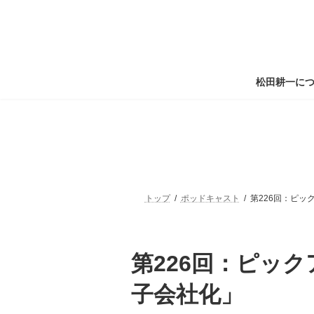
コ
ナ
ン
ビ
テ
ゲ
ン
ー
ツ
シ
へ
ョ
松田耕一に
ス
ン
キ
に
ッ
移
プ
動
トップ
ポッドキャスト
第226回：ピ
第226回：ピッ
子会社化」