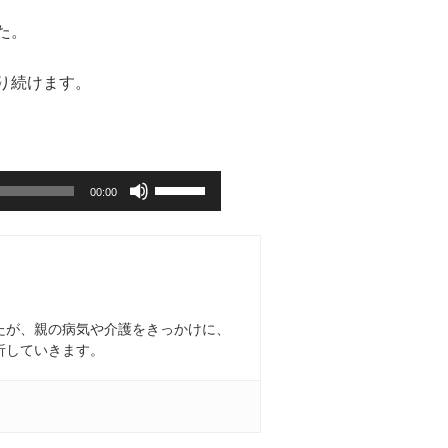
た。
り続けます。
ボ
00:00
リ
ュ
ー
ム
調
節
に
たが、親の病気や介護をきっかけに、
は
析していきます。
上
下
矢
印