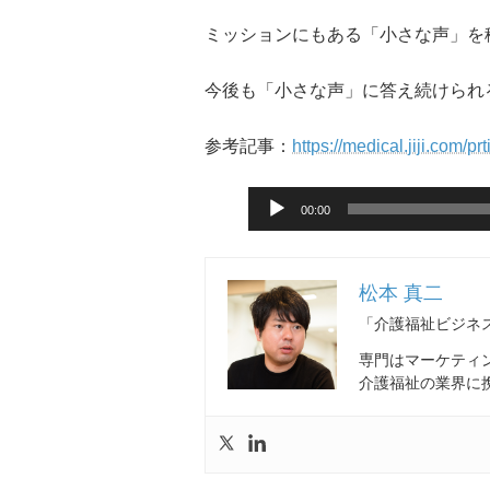
ミッションにもある「小さな声」を
今後も「小さな声」に答え続けられ
参考記事：
https://medical.jiji.com/p
音
00:00
声
プ
レ
ー
松本 真二
ヤ
「介護福祉ビジネス
ー
専門はマーケティ
介護福祉の業界に