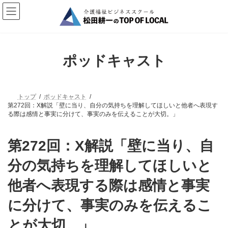
コ
ナ
ン
ビ
テ
ゲ
ン
ー
ツ
シ
へ
ョ
ポッドキャスト
ス
ン
キ
に
ッ
移
プ
動
トップ
ポッドキャスト
第272回：X解説「壁に当り、自分の気持ちを理解してほしいと他者へ表現す
る際は感情と事実に分けて、事実のみを伝えることが大切。」
第272回：X解説「壁に当り、自
分の気持ちを理解してほしいと
他者へ表現する際は感情と事実
に分けて、事実のみを伝えるこ
とが大切。」