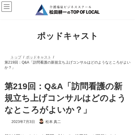
コ
ナ
ン
ビ
テ
ゲ
ン
ー
ツ
シ
へ
ョ
ポッドキャスト
ス
ン
キ
に
ッ
移
プ
動
トップ
ポッドキャスト
第219回：Q&A「訪問看護の新規立ち上げコンサルはどのようなところがよい
か？」
第219回：Q&A「訪問看護の新
規立ち上げコンサルはどのよう
なところがよいか？」
2023年7月3日
松本 真二