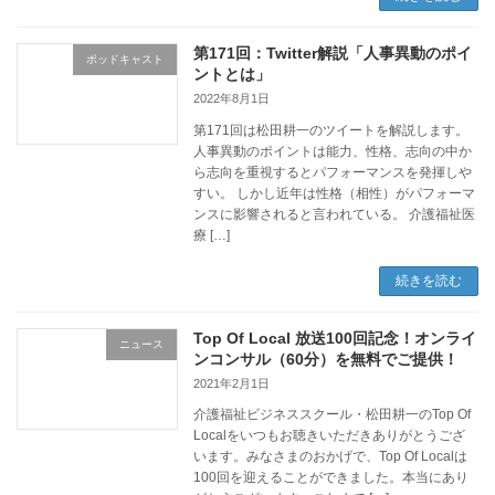
第171回：Twitter解説「人事異動のポイ
ポッドキャスト
ントとは」
2022年8月1日
第171回は松田耕一のツイートを解説します。
人事異動のポイントは能力、性格、志向の中か
ら志向を重視するとパフォーマンスを発揮しや
すい。 しかし近年は性格（相性）がパフォーマ
ンスに影響されると言われている。 介護福祉医
療 […]
続きを読む
Top Of Local 放送100回記念！オンライ
ニュース
ンコンサル（60分）を無料でご提供！
2021年2月1日
介護福祉ビジネススクール・松田耕一のTop Of
Localをいつもお聴きいただきありがとうござ
います。みなさまのおかげで、Top Of Localは
100回を迎えることができました。本当にあり