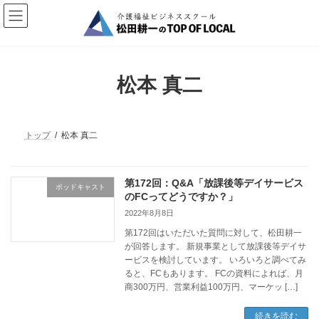
コ
ナ
ン
ビ
テ
ゲ
ン
ー
ツ
シ
へ
ョ
松本 真二
ス
ン
キ
に
ッ
移
プ
動
トップ
松本 真二
第172回：Q&A「放課後等デイサービス
ポッドキャスト
のFCってどうですか？」
2022年8月8日
第172回はいただいた質問に対して、松田耕一
が回答します。 新規事業として放課後等デイサ
ービスを検討しています。 いろいろと調べてみ
ると、FCもあります。 FCの資料によれば、月
商300万円、営業利益100万円、マーケッ […]
続きを読む